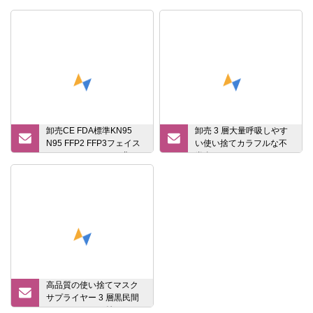
卸売CE FDA標準KN95
卸売 3 層大量呼吸しやす
N95 FFP2 FFP3フェイス
い使い捨てカラフルな不
マスクファッション非
織布フェイスマスクとイ
ヤーループ外科医療フェ
イスマスク
高品質の使い捨てマスク
サプライヤー 3 層黒民間
フェイスマスク付き