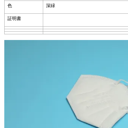
色
深緑
証明書