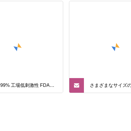
e 99% 工場低刺激性 FDA
さまざまなサイズ
 レベル 3 保護子供フェイス
ネブライザーマス
スク 3 層不織布外科医療使
捨てフェイスマスク