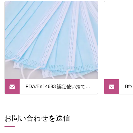
FDA/En14683 認定使い捨て医
Bf
療用フェイスマスク イヤール
CE
ープ付き 3 層使い捨て病院使
マ
お問い合わせを送信
用外科用フェイスマスク
い